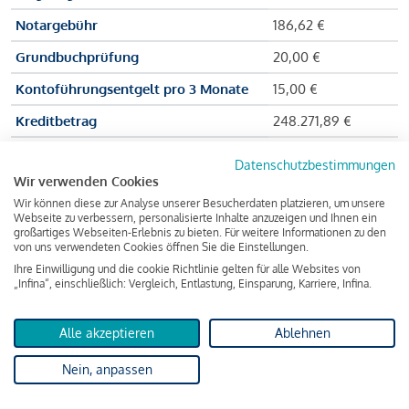
Notargebühr
186,62 €
Grundbuchprüfung
20,00 €
Kontoführungsentgelt pro 3 Monate
15,00 €
Kreditbetrag
248.271,89 €
Effektiver Jahreszinssatz
3,591 % p.a.
Datenschutzbestimmungen
Wir verwenden Cookies
Zu zahlender Gesamtbetrag
384.703,75 €
Wir können diese zur Analyse unserer Besucherdaten platzieren, um unsere
Kreditvermittler
INFINA Credit
Webseite zu verbessern, personalisierte Inhalte anzuzeigen und Ihnen ein
großartiges Webseiten-Erlebnis zu bieten. Für weitere Informationen zu den
Broker GmbH
von uns verwendeten Cookies öffnen Sie die Einstellungen.
Ihre Einwilligung und die cookie Richtlinie gelten für alle Websites von
„Infina“, einschließlich: Vergleich, Entlastung, Einsparung, Karriere, Infina.
Martina und Max Mustermann bekommen also eine Summe
von 237.000 Euro ausgezahlt, um die Wohnung zu kaufen.
Alle akzeptieren
Ablehnen
Darüber hinaus fallen aber noch einige Gebühren an (z. B. die
Nein, anpassen
Grundbucheintragungsgebühr), sodass die Bank den
Mustermanns
insgesamt einen Kreditbetrag
von 248.271,89