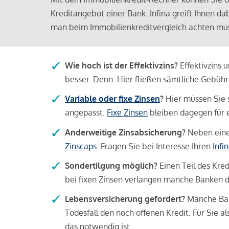
Kreditangebot einer Bank. Infina greift Ihnen da
man beim Immobilienkreditvergleich achten mu
Wie hoch ist der Effektivzins?
Effektivzins 
besser. Denn: Hier fließen sämtliche Gebü
Variable oder fixe Zinsen
?
Hier müssen Sie 
angepasst.
Fixe Zinsen
bleiben dagegen für e
Anderweitige Zinsabsicherung?
Neben einer
Zinscaps
. Fragen Sie bei Interesse Ihren
Infi
Sondertilgung möglich?
Einen Teil des Kred
bei fixen Zinsen verlangen manche Banken da
Lebensversicherung gefordert?
Manche Bank
Todesfall den noch offenen Kredit. Für Sie a
das notwendig ist.