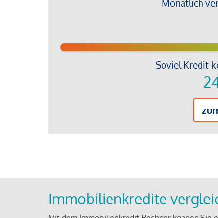
Monatlich ve
Soviel Kredit k
24
zu
Immobilienkredite vergle
Mit dem Immobilienkredit-Rechner können Sie on