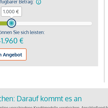
rfügbarer Betrag:
€
önnen Sie sich leisten:
1.960
€
m Angebot
ichen: Darauf kommt es an
line verschiedene Kreditmodelle vergleichen. Anschließend f