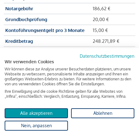
Notargebühr
186,62 €
Grundbuchprüfung
20,00 €
Kontoführungsentgelt pro 3 Monate
15,00 €
Kreditbetrag
248.271,89 €
Effektiver Jahreszinssatz
3,591 % p.a.
Datenschutzbestimmungen
Wir verwenden Cookies
Zu zahlender Gesamtbetrag
384.703,75 €
Wir können diese zur Analyse unserer Besucherdaten platzieren, um unsere
Kreditvermittler
INFINA Credit
Webseite zu verbessern, personalisierte Inhalte anzuzeigen und Ihnen ein
großartiges Webseiten-Erlebnis zu bieten. Für weitere Informationen zu den
Broker GmbH
von uns verwendeten Cookies öffnen Sie die Einstellungen.
Ihre Einwilligung und die cookie Richtlinie gelten für alle Websites von
„Infina“, einschließlich: Vergleich, Entlastung, Einsparung, Karriere, Infina.
Martina und Max Mustermann bekommen also eine Summe
von 237.000 Euro ausgezahlt, um die Wohnung zu kaufen.
Alle akzeptieren
Ablehnen
Darüber hinaus fallen aber noch einige Gebühren an (z. B. die
Nein, anpassen
Grundbucheintragungsgebühr), sodass die Bank den
Mustermanns
insgesamt einen Kreditbetrag
von 248.271,89