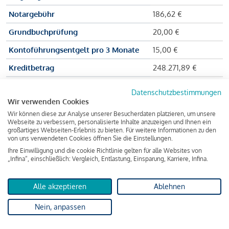
Notargebühr
186,62 €
Grundbuchprüfung
20,00 €
Kontoführungsentgelt pro 3 Monate
15,00 €
Kreditbetrag
248.271,89 €
Effektiver Jahreszinssatz
3,591 % p.a.
Datenschutzbestimmungen
Wir verwenden Cookies
Zu zahlender Gesamtbetrag
384.703,75 €
Wir können diese zur Analyse unserer Besucherdaten platzieren, um unsere
Kreditvermittler
INFINA Credit
Webseite zu verbessern, personalisierte Inhalte anzuzeigen und Ihnen ein
großartiges Webseiten-Erlebnis zu bieten. Für weitere Informationen zu den
Broker GmbH
von uns verwendeten Cookies öffnen Sie die Einstellungen.
Ihre Einwilligung und die cookie Richtlinie gelten für alle Websites von
„Infina“, einschließlich: Vergleich, Entlastung, Einsparung, Karriere, Infina.
Martina und Max Mustermann bekommen also eine Summe
von 237.000 Euro ausgezahlt, um die Wohnung zu kaufen.
Alle akzeptieren
Ablehnen
Darüber hinaus fallen aber noch einige Gebühren an (z. B. die
Nein, anpassen
Grundbucheintragungsgebühr), sodass die Bank den
Mustermanns
insgesamt einen Kreditbetrag
von 248.271,89