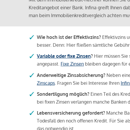
Kreditangebot einer Bank. Infina greift Ihnen da
man beim Immobilienkreditvergleich achten mu
Wie hoch ist der Effektivzins?
Effektivzins 
besser. Denn: Hier fließen sämtliche Gebü
Variable oder fixe Zinsen
?
Hier müssen Sie 
angepasst.
Fixe Zinsen
bleiben dagegen für e
Anderweitige Zinsabsicherung?
Neben einer
Zinscaps
. Fragen Sie bei Interesse Ihren
Infi
Sondertilgung möglich?
Einen Teil des Kred
bei fixen Zinsen verlangen manche Banken da
Lebensversicherung gefordert?
Manche Bank
Todesfall den noch offenen Kredit. Für Sie a
das notwendig ist.