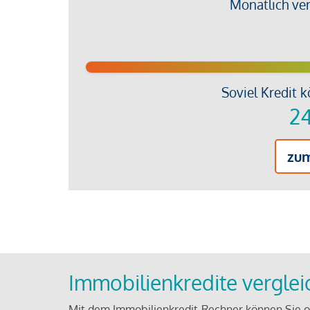
Monatlich ve
Soviel Kredit k
24
zu
Immobilienkredite vergle
Mit dem Immobilienkredit-Rechner können Sie on