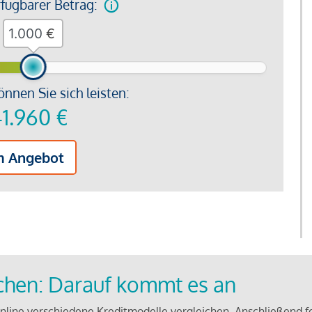
rfügbarer Betrag:
€
önnen Sie sich leisten:
1.960
€
m Angebot
ichen: Darauf kommt es an
line verschiedene Kreditmodelle vergleichen. Anschließend f