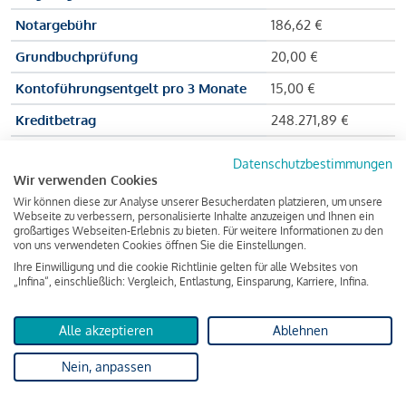
Notargebühr
186,62 €
Grundbuchprüfung
20,00 €
Kontoführungsentgelt pro 3 Monate
15,00 €
Kreditbetrag
248.271,89 €
Effektiver Jahreszinssatz
3,591 % p.a.
Datenschutzbestimmungen
Wir verwenden Cookies
Zu zahlender Gesamtbetrag
384.703,75 €
Wir können diese zur Analyse unserer Besucherdaten platzieren, um unsere
Kreditvermittler
INFINA Credit
Webseite zu verbessern, personalisierte Inhalte anzuzeigen und Ihnen ein
großartiges Webseiten-Erlebnis zu bieten. Für weitere Informationen zu den
Broker GmbH
von uns verwendeten Cookies öffnen Sie die Einstellungen.
Ihre Einwilligung und die cookie Richtlinie gelten für alle Websites von
„Infina“, einschließlich: Vergleich, Entlastung, Einsparung, Karriere, Infina.
Martina und Max Mustermann bekommen also eine Summe
von 237.000 Euro ausgezahlt, um die Wohnung zu kaufen.
Alle akzeptieren
Ablehnen
Darüber hinaus fallen aber noch einige Gebühren an (z. B. die
Nein, anpassen
Grundbucheintragungsgebühr), sodass die Bank den
Mustermanns
insgesamt einen Kreditbetrag
von 248.271,89