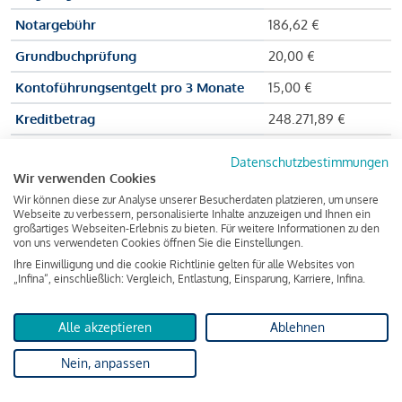
Notargebühr
186,62 €
Grundbuchprüfung
20,00 €
Kontoführungsentgelt pro 3 Monate
15,00 €
Kreditbetrag
248.271,89 €
Effektiver Jahreszinssatz
3,591 % p.a.
Datenschutzbestimmungen
Wir verwenden Cookies
Zu zahlender Gesamtbetrag
384.703,75 €
Wir können diese zur Analyse unserer Besucherdaten platzieren, um unsere
Kreditvermittler
INFINA Credit
Webseite zu verbessern, personalisierte Inhalte anzuzeigen und Ihnen ein
großartiges Webseiten-Erlebnis zu bieten. Für weitere Informationen zu den
Broker GmbH
von uns verwendeten Cookies öffnen Sie die Einstellungen.
Ihre Einwilligung und die cookie Richtlinie gelten für alle Websites von
„Infina“, einschließlich: Vergleich, Entlastung, Einsparung, Karriere, Infina.
Martina und Max Mustermann bekommen also eine Summe
von 237.000 Euro ausgezahlt, um die Wohnung zu kaufen.
Alle akzeptieren
Ablehnen
Darüber hinaus fallen aber noch einige Gebühren an (z. B. die
Nein, anpassen
Grundbucheintragungsgebühr), sodass die Bank den
Mustermanns
insgesamt einen Kreditbetrag
von 248.271,89