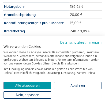
Notargebühr
186,62 €
Grundbuchprüfung
20,00 €
Kontoführungsentgelt pro 3 Monate
15,00 €
Kreditbetrag
248.271,89 €
Effektiver Jahreszinssatz
3,591 % p.a.
Datenschutzbestimmungen
Wir verwenden Cookies
Zu zahlender Gesamtbetrag
384.703,75 €
Wir können diese zur Analyse unserer Besucherdaten platzieren, um unsere
Kreditvermittler
INFINA Credit
Webseite zu verbessern, personalisierte Inhalte anzuzeigen und Ihnen ein
großartiges Webseiten-Erlebnis zu bieten. Für weitere Informationen zu den
Broker GmbH
von uns verwendeten Cookies öffnen Sie die Einstellungen.
Ihre Einwilligung und die cookie Richtlinie gelten für alle Websites von
„Infina“, einschließlich: Vergleich, Entlastung, Einsparung, Karriere, Infina.
Martina und Max Mustermann bekommen also eine Summe
von 237.000 Euro ausgezahlt, um die Wohnung zu kaufen.
Alle akzeptieren
Ablehnen
Darüber hinaus fallen aber noch einige Gebühren an (z. B. die
Nein, anpassen
Grundbucheintragungsgebühr), sodass die Bank den
Mustermanns
insgesamt einen Kreditbetrag
von 248.271,89