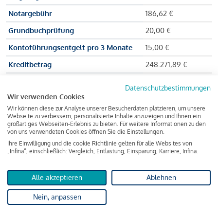
Notargebühr
186,62 €
Grundbuchprüfung
20,00 €
Kontoführungsentgelt pro 3 Monate
15,00 €
Kreditbetrag
248.271,89 €
Effektiver Jahreszinssatz
3,591 % p.a.
Datenschutzbestimmungen
Wir verwenden Cookies
Zu zahlender Gesamtbetrag
384.703,75 €
Wir können diese zur Analyse unserer Besucherdaten platzieren, um unsere
Kreditvermittler
INFINA Credit
Webseite zu verbessern, personalisierte Inhalte anzuzeigen und Ihnen ein
großartiges Webseiten-Erlebnis zu bieten. Für weitere Informationen zu den
Broker GmbH
von uns verwendeten Cookies öffnen Sie die Einstellungen.
Ihre Einwilligung und die cookie Richtlinie gelten für alle Websites von
„Infina“, einschließlich: Vergleich, Entlastung, Einsparung, Karriere, Infina.
Martina und Max Mustermann bekommen also eine Summe
von 237.000 Euro ausgezahlt, um die Wohnung zu kaufen.
Alle akzeptieren
Ablehnen
Darüber hinaus fallen aber noch einige Gebühren an (z. B. die
Nein, anpassen
Grundbucheintragungsgebühr), sodass die Bank den
Mustermanns
insgesamt einen Kreditbetrag
von 248.271,89