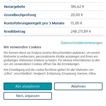
Notargebühr
186,62 €
Grundbuchprüfung
20,00 €
Kontoführungsentgelt pro 3 Monate
15,00 €
Kreditbetrag
248.271,89 €
Effektiver Jahreszinssatz
3,591 % p.a.
Datenschutzbestimmungen
Wir verwenden Cookies
Zu zahlender Gesamtbetrag
384.703,75 €
Wir können diese zur Analyse unserer Besucherdaten platzieren, um unsere
Kreditvermittler
INFINA Credit
Webseite zu verbessern, personalisierte Inhalte anzuzeigen und Ihnen ein
großartiges Webseiten-Erlebnis zu bieten. Für weitere Informationen zu den
Broker GmbH
von uns verwendeten Cookies öffnen Sie die Einstellungen.
Ihre Einwilligung und die cookie Richtlinie gelten für alle Websites von
„Infina“, einschließlich: Vergleich, Entlastung, Einsparung, Karriere, Infina.
Martina und Max Mustermann bekommen also eine Summe
von 237.000 Euro ausgezahlt, um die Wohnung zu kaufen.
Alle akzeptieren
Ablehnen
Darüber hinaus fallen aber noch einige Gebühren an (z. B. die
Nein, anpassen
Grundbucheintragungsgebühr), sodass die Bank den
Mustermanns
insgesamt einen Kreditbetrag
von 248.271,89