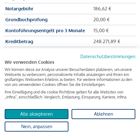
Notargebühr
186,62 €
Grundbuchprüfung
20,00 €
Kontoführungsentgelt pro 3 Monate
15,00 €
Kreditbetrag
248.271,89 €
Effektiver Jahreszinssatz
3,591 % p.a.
Datenschutzbestimmungen
Wir verwenden Cookies
Zu zahlender Gesamtbetrag
384.703,75 €
Wir können diese zur Analyse unserer Besucherdaten platzieren, um unsere
Kreditvermittler
INFINA Credit
Webseite zu verbessern, personalisierte Inhalte anzuzeigen und Ihnen ein
großartiges Webseiten-Erlebnis zu bieten. Für weitere Informationen zu den
Broker GmbH
von uns verwendeten Cookies öffnen Sie die Einstellungen.
Ihre Einwilligung und die cookie Richtlinie gelten für alle Websites von
„Infina“, einschließlich: Vergleich, Entlastung, Einsparung, Karriere, Infina.
Martina und Max Mustermann bekommen also eine Summe
von 237.000 Euro ausgezahlt, um die Wohnung zu kaufen.
Alle akzeptieren
Ablehnen
Darüber hinaus fallen aber noch einige Gebühren an (z. B. die
Nein, anpassen
Grundbucheintragungsgebühr), sodass die Bank den
Mustermanns
insgesamt einen Kreditbetrag
von 248.271,89