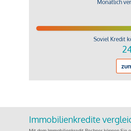
Monatlich ve
Soviel Kredit k
24
zu
Immobilienkredite vergle
Mit dem Immobilienkredit-Rechner können Sie on