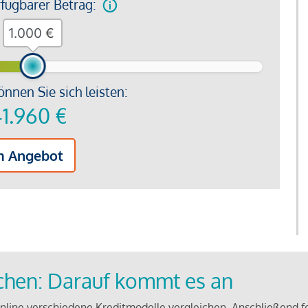
rfügbarer Betrag:
€
önnen Sie sich leisten:
1.960
€
m Angebot
ichen: Darauf kommt es an
line verschiedene Kreditmodelle vergleichen. Anschließend f