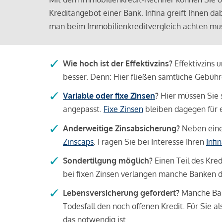
Kreditangebot einer Bank. Infina greift Ihnen da
man beim Immobilienkreditvergleich achten mu
Wie hoch ist der Effektivzins?
Effektivzins 
besser. Denn: Hier fließen sämtliche Gebü
Variable oder fixe Zinsen
?
Hier müssen Sie 
angepasst.
Fixe Zinsen
bleiben dagegen für e
Anderweitige Zinsabsicherung?
Neben einer
Zinscaps
. Fragen Sie bei Interesse Ihren
Infi
Sondertilgung möglich?
Einen Teil des Kred
bei fixen Zinsen verlangen manche Banken da
Lebensversicherung gefordert?
Manche Bank
Todesfall den noch offenen Kredit. Für Sie a
das notwendig ist.