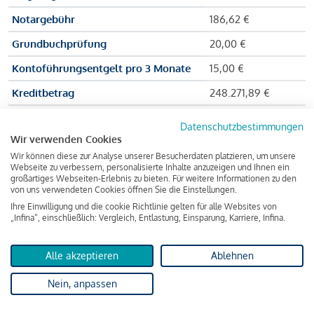
Notargebühr
186,62 €
Grundbuchprüfung
20,00 €
Kontoführungsentgelt pro 3 Monate
15,00 €
Kreditbetrag
248.271,89 €
Effektiver Jahreszinssatz
3,591 % p.a.
Datenschutzbestimmungen
Wir verwenden Cookies
Zu zahlender Gesamtbetrag
384.703,75 €
Wir können diese zur Analyse unserer Besucherdaten platzieren, um unsere
Kreditvermittler
INFINA Credit
Webseite zu verbessern, personalisierte Inhalte anzuzeigen und Ihnen ein
großartiges Webseiten-Erlebnis zu bieten. Für weitere Informationen zu den
Broker GmbH
von uns verwendeten Cookies öffnen Sie die Einstellungen.
Ihre Einwilligung und die cookie Richtlinie gelten für alle Websites von
„Infina“, einschließlich: Vergleich, Entlastung, Einsparung, Karriere, Infina.
Martina und Max Mustermann bekommen also eine Summe
von 237.000 Euro ausgezahlt, um die Wohnung zu kaufen.
Alle akzeptieren
Ablehnen
Darüber hinaus fallen aber noch einige Gebühren an (z. B. die
Nein, anpassen
Grundbucheintragungsgebühr), sodass die Bank den
Mustermanns
insgesamt einen Kreditbetrag
von 248.271,89