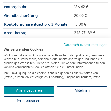
Notargebühr
186,62 €
Grundbuchprüfung
20,00 €
Kontoführungsentgelt pro 3 Monate
15,00 €
Kreditbetrag
248.271,89 €
Effektiver Jahreszinssatz
3,591 % p.a.
Datenschutzbestimmungen
Wir verwenden Cookies
Zu zahlender Gesamtbetrag
384.703,75 €
Wir können diese zur Analyse unserer Besucherdaten platzieren, um unsere
Kreditvermittler
INFINA Credit
Webseite zu verbessern, personalisierte Inhalte anzuzeigen und Ihnen ein
großartiges Webseiten-Erlebnis zu bieten. Für weitere Informationen zu den
Broker GmbH
von uns verwendeten Cookies öffnen Sie die Einstellungen.
Ihre Einwilligung und die cookie Richtlinie gelten für alle Websites von
„Infina“, einschließlich: Vergleich, Entlastung, Einsparung, Karriere, Infina.
Martina und Max Mustermann bekommen also eine Summe
von 237.000 Euro ausgezahlt, um die Wohnung zu kaufen.
Alle akzeptieren
Ablehnen
Darüber hinaus fallen aber noch einige Gebühren an (z. B. die
Nein, anpassen
Grundbucheintragungsgebühr), sodass die Bank den
Mustermanns
insgesamt einen Kreditbetrag
von 248.271,89