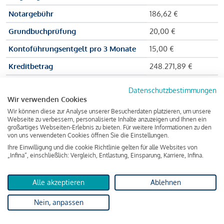
Notargebühr
186,62 €
Grundbuchprüfung
20,00 €
Kontoführungsentgelt pro 3 Monate
15,00 €
Kreditbetrag
248.271,89 €
Effektiver Jahreszinssatz
3,591 % p.a.
Datenschutzbestimmungen
Wir verwenden Cookies
Zu zahlender Gesamtbetrag
384.703,75 €
Wir können diese zur Analyse unserer Besucherdaten platzieren, um unsere
Kreditvermittler
INFINA Credit
Webseite zu verbessern, personalisierte Inhalte anzuzeigen und Ihnen ein
großartiges Webseiten-Erlebnis zu bieten. Für weitere Informationen zu den
Broker GmbH
von uns verwendeten Cookies öffnen Sie die Einstellungen.
Ihre Einwilligung und die cookie Richtlinie gelten für alle Websites von
„Infina“, einschließlich: Vergleich, Entlastung, Einsparung, Karriere, Infina.
Martina und Max Mustermann bekommen also eine Summe
von 237.000 Euro ausgezahlt, um die Wohnung zu kaufen.
Alle akzeptieren
Ablehnen
Darüber hinaus fallen aber noch einige Gebühren an (z. B. die
Nein, anpassen
Grundbucheintragungsgebühr), sodass die Bank den
Mustermanns
insgesamt einen Kreditbetrag
von 248.271,89