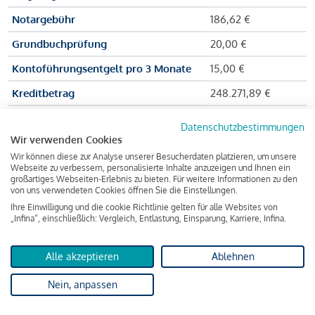
Notargebühr
186,62 €
Grundbuchprüfung
20,00 €
Kontoführungsentgelt pro 3 Monate
15,00 €
Kreditbetrag
248.271,89 €
Effektiver Jahreszinssatz
3,591 % p.a.
Datenschutzbestimmungen
Wir verwenden Cookies
Zu zahlender Gesamtbetrag
384.703,75 €
Wir können diese zur Analyse unserer Besucherdaten platzieren, um unsere
Kreditvermittler
INFINA Credit
Webseite zu verbessern, personalisierte Inhalte anzuzeigen und Ihnen ein
großartiges Webseiten-Erlebnis zu bieten. Für weitere Informationen zu den
Broker GmbH
von uns verwendeten Cookies öffnen Sie die Einstellungen.
Ihre Einwilligung und die cookie Richtlinie gelten für alle Websites von
„Infina“, einschließlich: Vergleich, Entlastung, Einsparung, Karriere, Infina.
Martina und Max Mustermann bekommen also eine Summe
von 237.000 Euro ausgezahlt, um die Wohnung zu kaufen.
Alle akzeptieren
Ablehnen
Darüber hinaus fallen aber noch einige Gebühren an (z. B. die
Nein, anpassen
Grundbucheintragungsgebühr), sodass die Bank den
Mustermanns
insgesamt einen Kreditbetrag
von 248.271,89