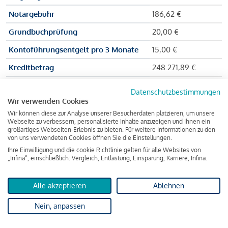
Notargebühr
186,62 €
Grundbuchprüfung
20,00 €
Kontoführungsentgelt pro 3 Monate
15,00 €
Kreditbetrag
248.271,89 €
Effektiver Jahreszinssatz
3,591 % p.a.
Datenschutzbestimmungen
Wir verwenden Cookies
Zu zahlender Gesamtbetrag
384.703,75 €
Wir können diese zur Analyse unserer Besucherdaten platzieren, um unsere
Kreditvermittler
INFINA Credit
Webseite zu verbessern, personalisierte Inhalte anzuzeigen und Ihnen ein
großartiges Webseiten-Erlebnis zu bieten. Für weitere Informationen zu den
Broker GmbH
von uns verwendeten Cookies öffnen Sie die Einstellungen.
Ihre Einwilligung und die cookie Richtlinie gelten für alle Websites von
„Infina“, einschließlich: Vergleich, Entlastung, Einsparung, Karriere, Infina.
Martina und Max Mustermann bekommen also eine Summe
von 237.000 Euro ausgezahlt, um die Wohnung zu kaufen.
Alle akzeptieren
Ablehnen
Darüber hinaus fallen aber noch einige Gebühren an (z. B. die
Nein, anpassen
Grundbucheintragungsgebühr), sodass die Bank den
Mustermanns
insgesamt einen Kreditbetrag
von 248.271,89