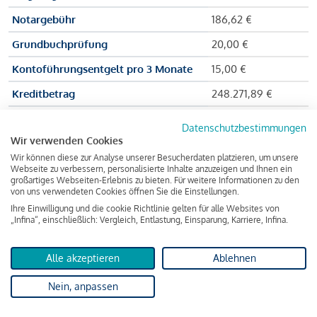
Notargebühr
186,62 €
Grundbuchprüfung
20,00 €
Kontoführungsentgelt pro 3 Monate
15,00 €
Kreditbetrag
248.271,89 €
Effektiver Jahreszinssatz
3,591 % p.a.
Datenschutzbestimmungen
Wir verwenden Cookies
Zu zahlender Gesamtbetrag
384.703,75 €
Wir können diese zur Analyse unserer Besucherdaten platzieren, um unsere
Kreditvermittler
INFINA Credit
Webseite zu verbessern, personalisierte Inhalte anzuzeigen und Ihnen ein
großartiges Webseiten-Erlebnis zu bieten. Für weitere Informationen zu den
Broker GmbH
von uns verwendeten Cookies öffnen Sie die Einstellungen.
Ihre Einwilligung und die cookie Richtlinie gelten für alle Websites von
„Infina“, einschließlich: Vergleich, Entlastung, Einsparung, Karriere, Infina.
Martina und Max Mustermann bekommen also eine Summe
von 237.000 Euro ausgezahlt, um die Wohnung zu kaufen.
Alle akzeptieren
Ablehnen
Darüber hinaus fallen aber noch einige Gebühren an (z. B. die
Nein, anpassen
Grundbucheintragungsgebühr), sodass die Bank den
Mustermanns
insgesamt einen Kreditbetrag
von 248.271,89