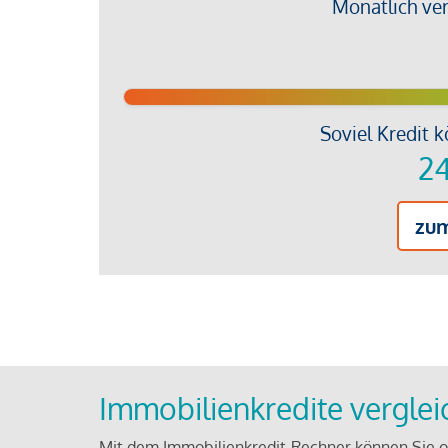
Monatlich ve
Soviel Kredit k
24
zu
Immobilienkredite vergle
Mit dem Immobilienkredit-Rechner können Sie on