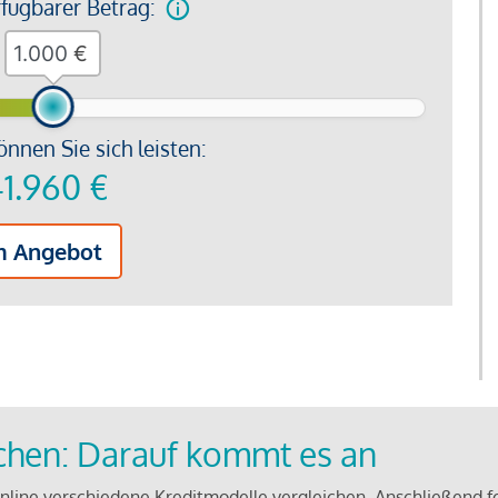
rfügbarer Betrag:
€
önnen Sie sich leisten:
1.960
€
m Angebot
ichen: Darauf kommt es an
line verschiedene Kreditmodelle vergleichen. Anschließend f