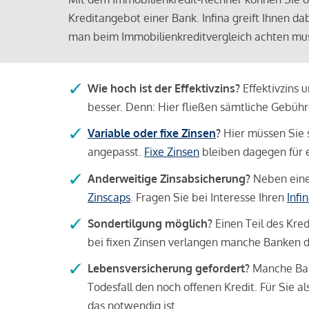
Kreditangebot einer Bank. Infina greift Ihnen da
man beim Immobilienkreditvergleich achten mu
Wie hoch ist der Effektivzins?
Effektivzins 
besser. Denn: Hier fließen sämtliche Gebü
Variable oder fixe Zinsen
?
Hier müssen Sie 
angepasst.
Fixe Zinsen
bleiben dagegen für e
Anderweitige Zinsabsicherung?
Neben einer
Zinscaps
. Fragen Sie bei Interesse Ihren
Infi
Sondertilgung möglich?
Einen Teil des Kred
bei fixen Zinsen verlangen manche Banken da
Lebensversicherung gefordert?
Manche Bank
Todesfall den noch offenen Kredit. Für Sie a
das notwendig ist.