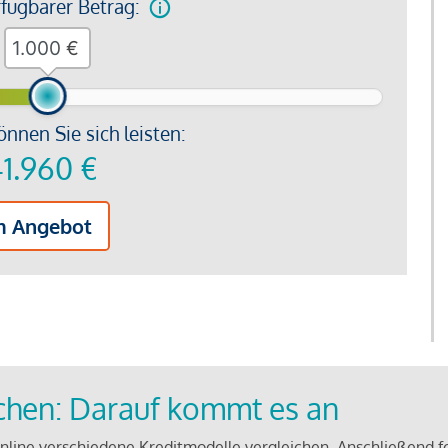
rfügbarer Betrag:
€
önnen Sie sich leisten:
1.960
€
m Angebot
ichen: Darauf kommt es an
line verschiedene Kreditmodelle vergleichen. Anschließend f