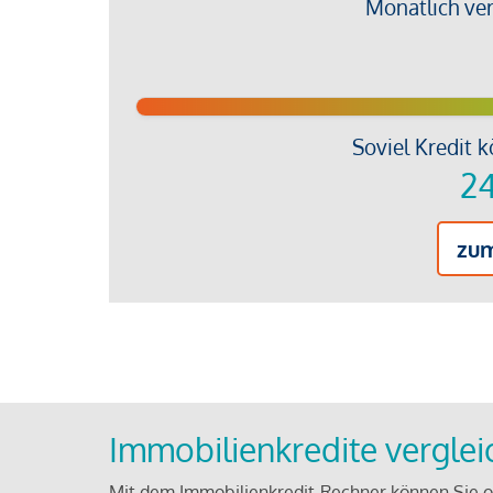
Monatlich ve
Soviel Kredit k
24
zu
Immobilienkredite vergle
Mit dem Immobilienkredit-Rechner können Sie on