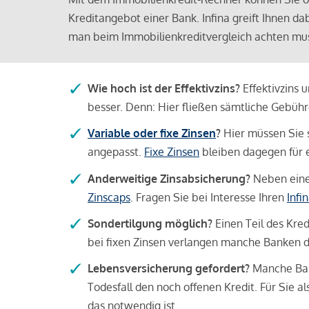
Kreditangebot einer Bank. Infina greift Ihnen da
man beim Immobilienkreditvergleich achten mu
Wie hoch ist der Effektivzins?
Effektivzins 
besser. Denn: Hier fließen sämtliche Gebü
Variable oder fixe Zinsen
?
Hier müssen Sie 
angepasst.
Fixe Zinsen
bleiben dagegen für e
Anderweitige Zinsabsicherung?
Neben einer
Zinscaps
. Fragen Sie bei Interesse Ihren
Infi
Sondertilgung möglich?
Einen Teil des Kred
bei fixen Zinsen verlangen manche Banken da
Lebensversicherung gefordert?
Manche Bank
Todesfall den noch offenen Kredit. Für Sie a
das notwendig ist.