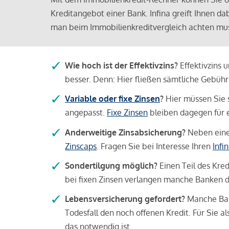
Kreditangebot einer Bank. Infina greift Ihnen da
man beim Immobilienkreditvergleich achten mu
Wie hoch ist der Effektivzins?
Effektivzins 
besser. Denn: Hier fließen sämtliche Gebü
Variable oder fixe Zinsen
?
Hier müssen Sie 
angepasst.
Fixe Zinsen
bleiben dagegen für e
Anderweitige Zinsabsicherung?
Neben einer
Zinscaps
. Fragen Sie bei Interesse Ihren
Infi
Sondertilgung möglich?
Einen Teil des Kred
bei fixen Zinsen verlangen manche Banken da
Lebensversicherung gefordert?
Manche Bank
Todesfall den noch offenen Kredit. Für Sie a
das notwendig ist.