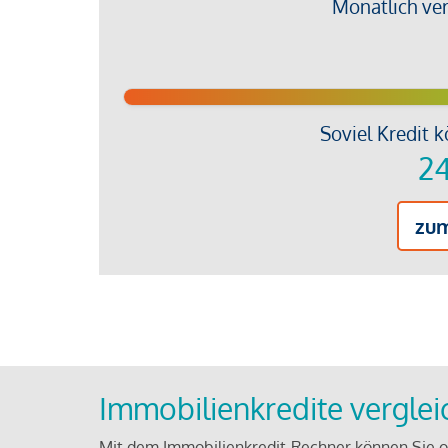
Monatlich ve
Soviel Kredit k
24
zu
Immobilienkredite vergle
Mit dem Immobilienkredit-Rechner können Sie on