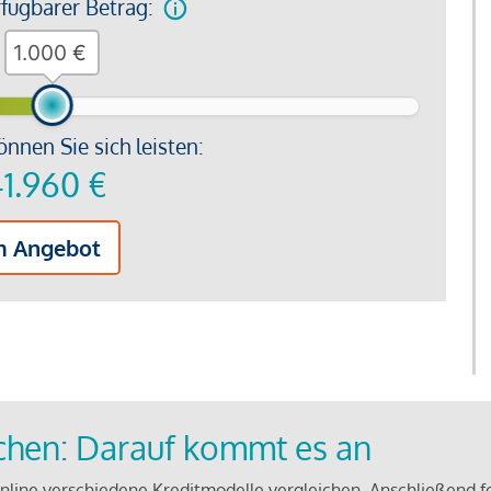
rfügbarer Betrag:
€
önnen Sie sich leisten:
1.960
€
m Angebot
ichen: Darauf kommt es an
line verschiedene Kreditmodelle vergleichen. Anschließend f