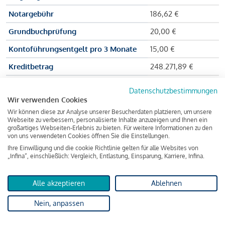
Notargebühr
186,62 €
Grundbuchprüfung
20,00 €
Kontoführungsentgelt pro 3 Monate
15,00 €
Kreditbetrag
248.271,89 €
Effektiver Jahreszinssatz
3,591 % p.a.
Datenschutzbestimmungen
Wir verwenden Cookies
Zu zahlender Gesamtbetrag
384.703,75 €
Wir können diese zur Analyse unserer Besucherdaten platzieren, um unsere
Kreditvermittler
INFINA Credit
Webseite zu verbessern, personalisierte Inhalte anzuzeigen und Ihnen ein
großartiges Webseiten-Erlebnis zu bieten. Für weitere Informationen zu den
Broker GmbH
von uns verwendeten Cookies öffnen Sie die Einstellungen.
Ihre Einwilligung und die cookie Richtlinie gelten für alle Websites von
„Infina“, einschließlich: Vergleich, Entlastung, Einsparung, Karriere, Infina.
Martina und Max Mustermann bekommen also eine Summe
von 237.000 Euro ausgezahlt, um die Wohnung zu kaufen.
Alle akzeptieren
Ablehnen
Darüber hinaus fallen aber noch einige Gebühren an (z. B. die
Nein, anpassen
Grundbucheintragungsgebühr), sodass die Bank den
Mustermanns
insgesamt einen Kreditbetrag
von 248.271,89