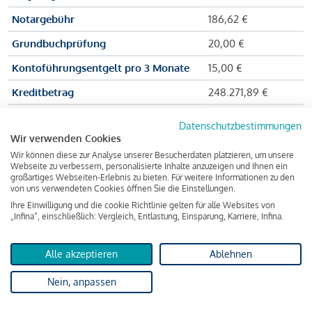
Notargebühr
186,62 €
Grundbuchprüfung
20,00 €
Kontoführungsentgelt pro 3 Monate
15,00 €
Kreditbetrag
248.271,89 €
Effektiver Jahreszinssatz
3,591 % p.a.
Datenschutzbestimmungen
Wir verwenden Cookies
Zu zahlender Gesamtbetrag
384.703,75 €
Wir können diese zur Analyse unserer Besucherdaten platzieren, um unsere
Kreditvermittler
INFINA Credit
Webseite zu verbessern, personalisierte Inhalte anzuzeigen und Ihnen ein
großartiges Webseiten-Erlebnis zu bieten. Für weitere Informationen zu den
Broker GmbH
von uns verwendeten Cookies öffnen Sie die Einstellungen.
Ihre Einwilligung und die cookie Richtlinie gelten für alle Websites von
„Infina“, einschließlich: Vergleich, Entlastung, Einsparung, Karriere, Infina.
Martina und Max Mustermann bekommen also eine Summe
von 237.000 Euro ausgezahlt, um die Wohnung zu kaufen.
Alle akzeptieren
Ablehnen
Darüber hinaus fallen aber noch einige Gebühren an (z. B. die
Nein, anpassen
Grundbucheintragungsgebühr), sodass die Bank den
Mustermanns
insgesamt einen Kreditbetrag
von 248.271,89