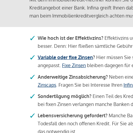
Kreditangebot einer Bank. Infina greift Ihnen da
man beim Immobilienkreditvergleich achten mu
Wie hoch ist der Effektivzins?
Effektivzins 
besser. Denn: Hier fließen sämtliche Gebü
Variable oder fixe Zinsen
?
Hier müssen Sie 
angepasst.
Fixe Zinsen
bleiben dagegen für e
Anderweitige Zinsabsicherung?
Neben einer
Zinscaps
. Fragen Sie bei Interesse Ihren
Infi
Sondertilgung möglich?
Einen Teil des Kred
bei fixen Zinsen verlangen manche Banken da
Lebensversicherung gefordert?
Manche Bank
Todesfall den noch offenen Kredit. Für Sie a
das notwendig ist.