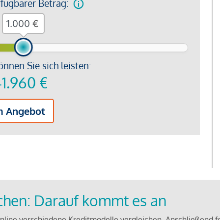
rfügbarer Betrag:
€
önnen Sie sich leisten:
1.960
€
m Angebot
ichen: Darauf kommt es an
line verschiedene Kreditmodelle vergleichen. Anschließend f