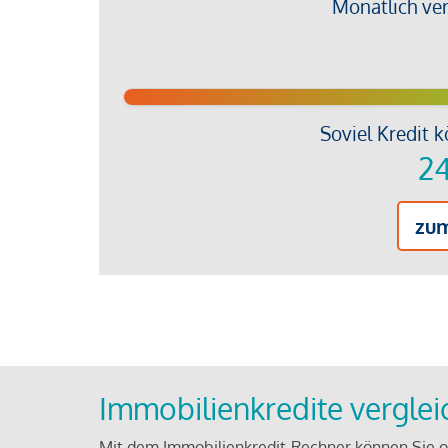
Monatlich ve
Soviel Kredit k
24
zu
Immobilienkredite vergle
Mit dem Immobilienkredit-Rechner können Sie on