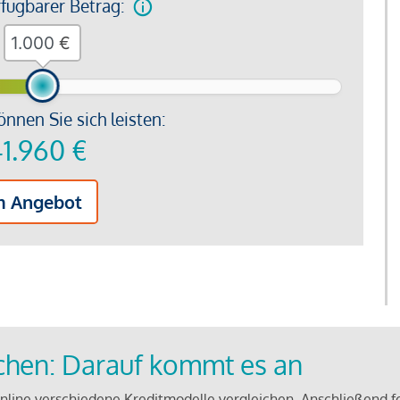
rfügbarer Betrag:
€
önnen Sie sich leisten:
1.960
€
m Angebot
ichen: Darauf kommt es an
line verschiedene Kreditmodelle vergleichen. Anschließend f