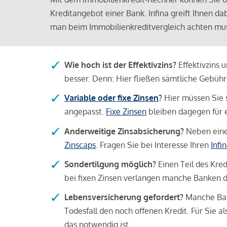
Kreditangebot einer Bank. Infina greift Ihnen da
man beim Immobilienkreditvergleich achten mu
Wie hoch ist der Effektivzins?
Effektivzins 
besser. Denn: Hier fließen sämtliche Gebü
Variable oder fixe Zinsen
?
Hier müssen Sie 
angepasst.
Fixe Zinsen
bleiben dagegen für e
Anderweitige Zinsabsicherung?
Neben einer
Zinscaps
. Fragen Sie bei Interesse Ihren
Infi
Sondertilgung möglich?
Einen Teil des Kred
bei fixen Zinsen verlangen manche Banken da
Lebensversicherung gefordert?
Manche Bank
Todesfall den noch offenen Kredit. Für Sie a
das notwendig ist.