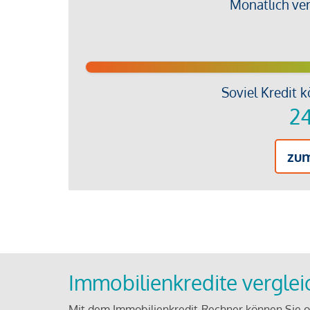
Monatlich ve
Soviel Kredit k
24
zu
Immobilienkredite vergle
Mit dem Immobilienkredit-Rechner können Sie on