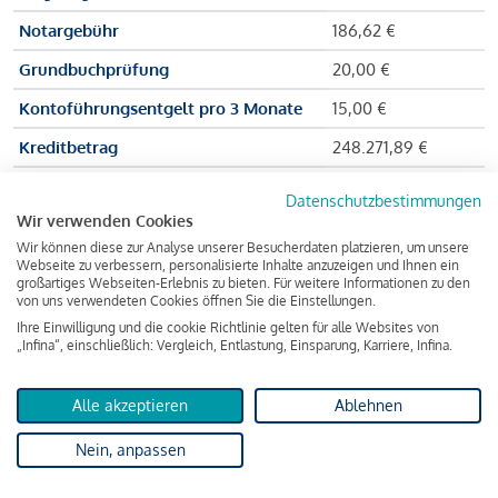
Notargebühr
186,62 €
Grundbuchprüfung
20,00 €
Kontoführungsentgelt pro 3 Monate
15,00 €
Kreditbetrag
248.271,89 €
Effektiver Jahreszinssatz
3,591 % p.a.
Datenschutzbestimmungen
Wir verwenden Cookies
Zu zahlender Gesamtbetrag
384.703,75 €
Wir können diese zur Analyse unserer Besucherdaten platzieren, um unsere
Kreditvermittler
INFINA Credit
Webseite zu verbessern, personalisierte Inhalte anzuzeigen und Ihnen ein
großartiges Webseiten-Erlebnis zu bieten. Für weitere Informationen zu den
Broker GmbH
von uns verwendeten Cookies öffnen Sie die Einstellungen.
Ihre Einwilligung und die cookie Richtlinie gelten für alle Websites von
„Infina“, einschließlich: Vergleich, Entlastung, Einsparung, Karriere, Infina.
Martina und Max Mustermann bekommen also eine Summe
von 237.000 Euro ausgezahlt, um die Wohnung zu kaufen.
Alle akzeptieren
Ablehnen
Darüber hinaus fallen aber noch einige Gebühren an (z. B. die
Nein, anpassen
Grundbucheintragungsgebühr), sodass die Bank den
Mustermanns
insgesamt einen Kreditbetrag
von 248.271,89