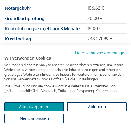
Notargebühr
186,62 €
Grundbuchprüfung
20,00 €
Kontoführungsentgelt pro 3 Monate
15,00 €
Kreditbetrag
248.271,89 €
Effektiver Jahreszinssatz
3,591 % p.a.
Datenschutzbestimmungen
Wir verwenden Cookies
Zu zahlender Gesamtbetrag
384.703,75 €
Wir können diese zur Analyse unserer Besucherdaten platzieren, um unsere
Kreditvermittler
INFINA Credit
Webseite zu verbessern, personalisierte Inhalte anzuzeigen und Ihnen ein
großartiges Webseiten-Erlebnis zu bieten. Für weitere Informationen zu den
Broker GmbH
von uns verwendeten Cookies öffnen Sie die Einstellungen.
Ihre Einwilligung und die cookie Richtlinie gelten für alle Websites von
„Infina“, einschließlich: Vergleich, Entlastung, Einsparung, Karriere, Infina.
Martina und Max Mustermann bekommen also eine Summe
von 237.000 Euro ausgezahlt, um die Wohnung zu kaufen.
Alle akzeptieren
Ablehnen
Darüber hinaus fallen aber noch einige Gebühren an (z. B. die
Nein, anpassen
Grundbucheintragungsgebühr), sodass die Bank den
Mustermanns
insgesamt einen Kreditbetrag
von 248.271,89