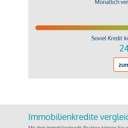
Monatlich ve
Soviel Kredit k
24
zu
Immobilienkredite vergle
Mit dem Immobilienkredit-Rechner können Sie on