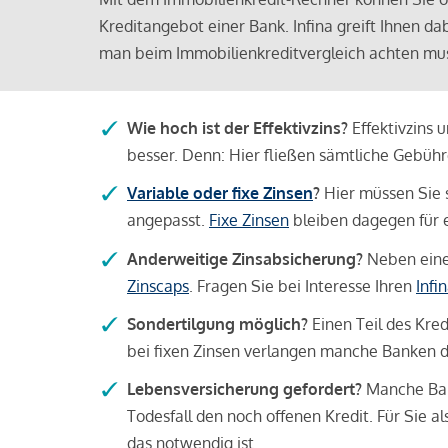
Kreditangebot einer Bank. Infina greift Ihnen da
man beim Immobilienkreditvergleich achten mu
Wie hoch ist der Effektivzins?
Effektivzins 
besser. Denn: Hier fließen sämtliche Gebü
Variable oder fixe Zinsen
?
Hier müssen Sie 
angepasst.
Fixe Zinsen
bleiben dagegen für e
Anderweitige Zinsabsicherung?
Neben einer
Zinscaps
. Fragen Sie bei Interesse Ihren
Infi
Sondertilgung möglich?
Einen Teil des Kred
bei fixen Zinsen verlangen manche Banken da
Lebensversicherung gefordert?
Manche Bank
Todesfall den noch offenen Kredit. Für Sie a
das notwendig ist.