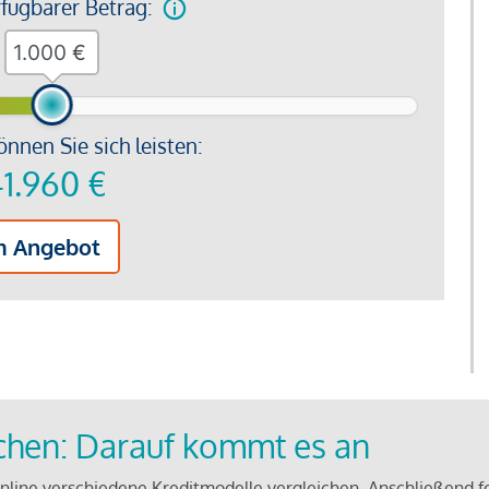
rfügbarer Betrag:
€
önnen Sie sich leisten:
1.960
€
m Angebot
ichen: Darauf kommt es an
line verschiedene Kreditmodelle vergleichen. Anschließend f