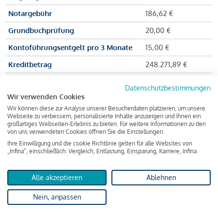
Notargebühr
186,62 €
Grundbuchprüfung
20,00 €
Kontoführungsentgelt pro 3 Monate
15,00 €
Kreditbetrag
248.271,89 €
Effektiver Jahreszinssatz
3,591 % p.a.
Datenschutzbestimmungen
Wir verwenden Cookies
Zu zahlender Gesamtbetrag
384.703,75 €
Wir können diese zur Analyse unserer Besucherdaten platzieren, um unsere
Kreditvermittler
INFINA Credit
Webseite zu verbessern, personalisierte Inhalte anzuzeigen und Ihnen ein
großartiges Webseiten-Erlebnis zu bieten. Für weitere Informationen zu den
Broker GmbH
von uns verwendeten Cookies öffnen Sie die Einstellungen.
Ihre Einwilligung und die cookie Richtlinie gelten für alle Websites von
„Infina“, einschließlich: Vergleich, Entlastung, Einsparung, Karriere, Infina.
Martina und Max Mustermann bekommen also eine Summe
von 237.000 Euro ausgezahlt, um die Wohnung zu kaufen.
Alle akzeptieren
Ablehnen
Darüber hinaus fallen aber noch einige Gebühren an (z. B. die
Nein, anpassen
Grundbucheintragungsgebühr), sodass die Bank den
Mustermanns
insgesamt einen Kreditbetrag
von 248.271,89