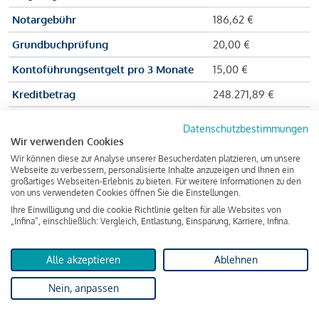
Notargebühr
186,62 €
Grundbuchprüfung
20,00 €
Kontoführungsentgelt pro 3 Monate
15,00 €
Kreditbetrag
248.271,89 €
Effektiver Jahreszinssatz
3,591 % p.a.
Datenschutzbestimmungen
Wir verwenden Cookies
Zu zahlender Gesamtbetrag
384.703,75 €
Wir können diese zur Analyse unserer Besucherdaten platzieren, um unsere
Kreditvermittler
INFINA Credit
Webseite zu verbessern, personalisierte Inhalte anzuzeigen und Ihnen ein
großartiges Webseiten-Erlebnis zu bieten. Für weitere Informationen zu den
Broker GmbH
von uns verwendeten Cookies öffnen Sie die Einstellungen.
Ihre Einwilligung und die cookie Richtlinie gelten für alle Websites von
„Infina“, einschließlich: Vergleich, Entlastung, Einsparung, Karriere, Infina.
Martina und Max Mustermann bekommen also eine Summe
von 237.000 Euro ausgezahlt, um die Wohnung zu kaufen.
Alle akzeptieren
Ablehnen
Darüber hinaus fallen aber noch einige Gebühren an (z. B. die
Nein, anpassen
Grundbucheintragungsgebühr), sodass die Bank den
Mustermanns
insgesamt einen Kreditbetrag
von 248.271,89