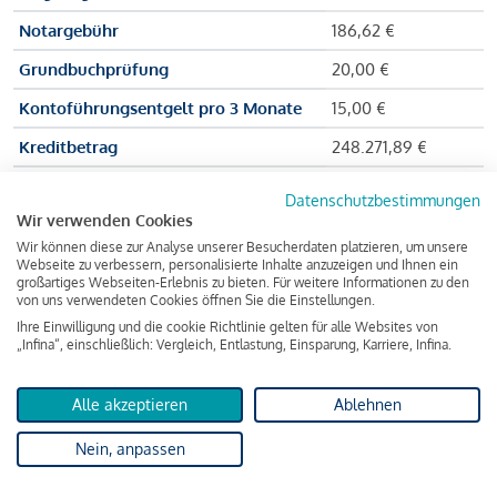
Notargebühr
186,62 €
Grundbuchprüfung
20,00 €
Kontoführungsentgelt pro 3 Monate
15,00 €
Kreditbetrag
248.271,89 €
Effektiver Jahreszinssatz
3,591 % p.a.
Datenschutzbestimmungen
Wir verwenden Cookies
Zu zahlender Gesamtbetrag
384.703,75 €
Wir können diese zur Analyse unserer Besucherdaten platzieren, um unsere
Kreditvermittler
INFINA Credit
Webseite zu verbessern, personalisierte Inhalte anzuzeigen und Ihnen ein
großartiges Webseiten-Erlebnis zu bieten. Für weitere Informationen zu den
Broker GmbH
von uns verwendeten Cookies öffnen Sie die Einstellungen.
Ihre Einwilligung und die cookie Richtlinie gelten für alle Websites von
„Infina“, einschließlich: Vergleich, Entlastung, Einsparung, Karriere, Infina.
Martina und Max Mustermann bekommen also eine Summe
von 237.000 Euro ausgezahlt, um die Wohnung zu kaufen.
Alle akzeptieren
Ablehnen
Darüber hinaus fallen aber noch einige Gebühren an (z. B. die
Nein, anpassen
Grundbucheintragungsgebühr), sodass die Bank den
Mustermanns
insgesamt einen Kreditbetrag
von 248.271,89