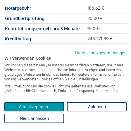
Notargebühr
186,62 €
Grundbuchprüfung
20,00 €
Kontoführungsentgelt pro 3 Monate
15,00 €
Kreditbetrag
248.271,89 €
Effektiver Jahreszinssatz
3,591 % p.a.
Datenschutzbestimmungen
Wir verwenden Cookies
Zu zahlender Gesamtbetrag
384.703,75 €
Wir können diese zur Analyse unserer Besucherdaten platzieren, um unsere
Kreditvermittler
INFINA Credit
Webseite zu verbessern, personalisierte Inhalte anzuzeigen und Ihnen ein
großartiges Webseiten-Erlebnis zu bieten. Für weitere Informationen zu den
Broker GmbH
von uns verwendeten Cookies öffnen Sie die Einstellungen.
Ihre Einwilligung und die cookie Richtlinie gelten für alle Websites von
„Infina“, einschließlich: Vergleich, Entlastung, Einsparung, Karriere, Infina.
Martina und Max Mustermann bekommen also eine Summe
von 237.000 Euro ausgezahlt, um die Wohnung zu kaufen.
Alle akzeptieren
Ablehnen
Darüber hinaus fallen aber noch einige Gebühren an (z. B. die
Nein, anpassen
Grundbucheintragungsgebühr), sodass die Bank den
Mustermanns
insgesamt einen Kreditbetrag
von 248.271,89