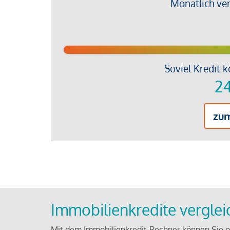
Monatlich ve
Soviel Kredit k
24
zu
Immobilienkredite vergle
Mit dem Immobilienkredit-Rechner können Sie on