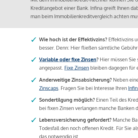
Kreditangebot einer Bank. Infina greift Ihnen da
man beim Immobilienkreditvergleich achten mu
Wie hoch ist der Effektivzins?
Effektivzins 
besser. Denn: Hier fließen sämtliche Gebü
Variable oder fixe Zinsen
?
Hier müssen Sie 
angepasst.
Fixe Zinsen
bleiben dagegen für e
Anderweitige Zinsabsicherung?
Neben einer
Zinscaps
. Fragen Sie bei Interesse Ihren
Infi
Sondertilgung möglich?
Einen Teil des Kred
bei fixen Zinsen verlangen manche Banken da
Lebensversicherung gefordert?
Manche Bank
Todesfall den noch offenen Kredit. Für Sie a
das notwendig ist.