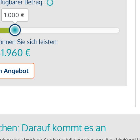
rfügbarer Betrag:
€
önnen Sie sich leisten:
1.960
€
m Angebot
ichen: Darauf kommt es an
line verschiedene Kreditmodelle vergleichen. Anschließend f