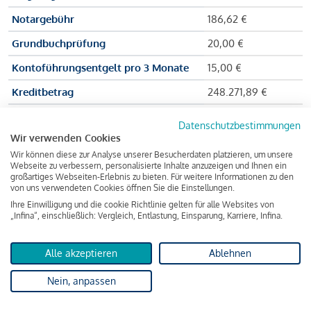
Notargebühr
186,62 €
Grundbuchprüfung
20,00 €
Kontoführungsentgelt pro 3 Monate
15,00 €
Kreditbetrag
248.271,89 €
Effektiver Jahreszinssatz
3,591 % p.a.
Datenschutzbestimmungen
Wir verwenden Cookies
Zu zahlender Gesamtbetrag
384.703,75 €
Wir können diese zur Analyse unserer Besucherdaten platzieren, um unsere
Kreditvermittler
INFINA Credit
Webseite zu verbessern, personalisierte Inhalte anzuzeigen und Ihnen ein
großartiges Webseiten-Erlebnis zu bieten. Für weitere Informationen zu den
Broker GmbH
von uns verwendeten Cookies öffnen Sie die Einstellungen.
Ihre Einwilligung und die cookie Richtlinie gelten für alle Websites von
„Infina“, einschließlich: Vergleich, Entlastung, Einsparung, Karriere, Infina.
Martina und Max Mustermann bekommen also eine Summe
von 237.000 Euro ausgezahlt, um die Wohnung zu kaufen.
Alle akzeptieren
Ablehnen
Darüber hinaus fallen aber noch einige Gebühren an (z. B. die
Nein, anpassen
Grundbucheintragungsgebühr), sodass die Bank den
Mustermanns
insgesamt einen Kreditbetrag
von 248.271,89