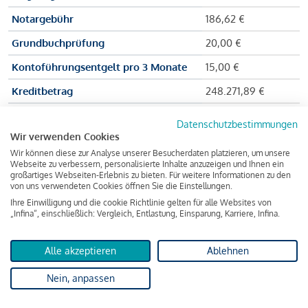
Notargebühr
186,62 €
Grundbuchprüfung
20,00 €
Kontoführungsentgelt pro 3 Monate
15,00 €
Kreditbetrag
248.271,89 €
Effektiver Jahreszinssatz
3,591 % p.a.
Datenschutzbestimmungen
Wir verwenden Cookies
Zu zahlender Gesamtbetrag
384.703,75 €
Wir können diese zur Analyse unserer Besucherdaten platzieren, um unsere
Kreditvermittler
INFINA Credit
Webseite zu verbessern, personalisierte Inhalte anzuzeigen und Ihnen ein
großartiges Webseiten-Erlebnis zu bieten. Für weitere Informationen zu den
Broker GmbH
von uns verwendeten Cookies öffnen Sie die Einstellungen.
Ihre Einwilligung und die cookie Richtlinie gelten für alle Websites von
„Infina“, einschließlich: Vergleich, Entlastung, Einsparung, Karriere, Infina.
Martina und Max Mustermann bekommen also eine Summe
von 237.000 Euro ausgezahlt, um die Wohnung zu kaufen.
Alle akzeptieren
Ablehnen
Darüber hinaus fallen aber noch einige Gebühren an (z. B. die
Nein, anpassen
Grundbucheintragungsgebühr), sodass die Bank den
Mustermanns
insgesamt einen Kreditbetrag
von 248.271,89