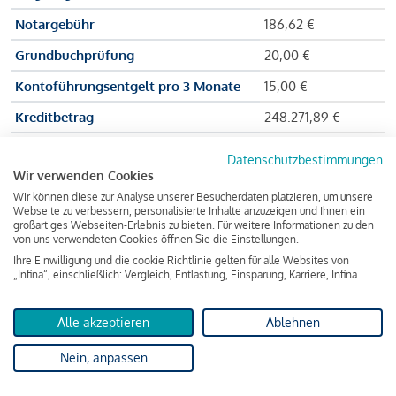
Notargebühr
186,62 €
Grundbuchprüfung
20,00 €
Kontoführungsentgelt pro 3 Monate
15,00 €
Kreditbetrag
248.271,89 €
Effektiver Jahreszinssatz
3,591 % p.a.
Datenschutzbestimmungen
Wir verwenden Cookies
Zu zahlender Gesamtbetrag
384.703,75 €
Wir können diese zur Analyse unserer Besucherdaten platzieren, um unsere
Kreditvermittler
INFINA Credit
Webseite zu verbessern, personalisierte Inhalte anzuzeigen und Ihnen ein
großartiges Webseiten-Erlebnis zu bieten. Für weitere Informationen zu den
Broker GmbH
von uns verwendeten Cookies öffnen Sie die Einstellungen.
Ihre Einwilligung und die cookie Richtlinie gelten für alle Websites von
„Infina“, einschließlich: Vergleich, Entlastung, Einsparung, Karriere, Infina.
Martina und Max Mustermann bekommen also eine Summe
von 237.000 Euro ausgezahlt, um die Wohnung zu kaufen.
Alle akzeptieren
Ablehnen
Darüber hinaus fallen aber noch einige Gebühren an (z. B. die
Nein, anpassen
Grundbucheintragungsgebühr), sodass die Bank den
Mustermanns
insgesamt einen Kreditbetrag
von 248.271,89