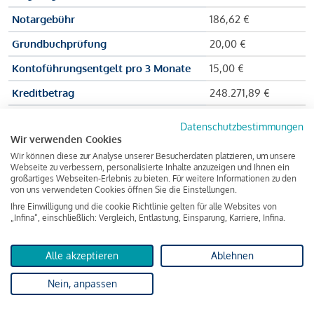
Notargebühr
186,62 €
Grundbuchprüfung
20,00 €
Kontoführungsentgelt pro 3 Monate
15,00 €
Kreditbetrag
248.271,89 €
Effektiver Jahreszinssatz
3,591 % p.a.
Datenschutzbestimmungen
Wir verwenden Cookies
Zu zahlender Gesamtbetrag
384.703,75 €
Wir können diese zur Analyse unserer Besucherdaten platzieren, um unsere
Kreditvermittler
INFINA Credit
Webseite zu verbessern, personalisierte Inhalte anzuzeigen und Ihnen ein
großartiges Webseiten-Erlebnis zu bieten. Für weitere Informationen zu den
Broker GmbH
von uns verwendeten Cookies öffnen Sie die Einstellungen.
Ihre Einwilligung und die cookie Richtlinie gelten für alle Websites von
„Infina“, einschließlich: Vergleich, Entlastung, Einsparung, Karriere, Infina.
Martina und Max Mustermann bekommen also eine Summe
von 237.000 Euro ausgezahlt, um die Wohnung zu kaufen.
Alle akzeptieren
Ablehnen
Darüber hinaus fallen aber noch einige Gebühren an (z. B. die
Nein, anpassen
Grundbucheintragungsgebühr), sodass die Bank den
Mustermanns
insgesamt einen Kreditbetrag
von 248.271,89