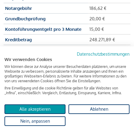
Notargebühr
186,62 €
Grundbuchprüfung
20,00 €
Kontoführungsentgelt pro 3 Monate
15,00 €
Kreditbetrag
248.271,89 €
Effektiver Jahreszinssatz
3,591 % p.a.
Datenschutzbestimmungen
Wir verwenden Cookies
Zu zahlender Gesamtbetrag
384.703,75 €
Wir können diese zur Analyse unserer Besucherdaten platzieren, um unsere
Kreditvermittler
INFINA Credit
Webseite zu verbessern, personalisierte Inhalte anzuzeigen und Ihnen ein
großartiges Webseiten-Erlebnis zu bieten. Für weitere Informationen zu den
Broker GmbH
von uns verwendeten Cookies öffnen Sie die Einstellungen.
Ihre Einwilligung und die cookie Richtlinie gelten für alle Websites von
„Infina“, einschließlich: Vergleich, Entlastung, Einsparung, Karriere, Infina.
Martina und Max Mustermann bekommen also eine Summe
von 237.000 Euro ausgezahlt, um die Wohnung zu kaufen.
Alle akzeptieren
Ablehnen
Darüber hinaus fallen aber noch einige Gebühren an (z. B. die
Nein, anpassen
Grundbucheintragungsgebühr), sodass die Bank den
Mustermanns
insgesamt einen Kreditbetrag
von 248.271,89