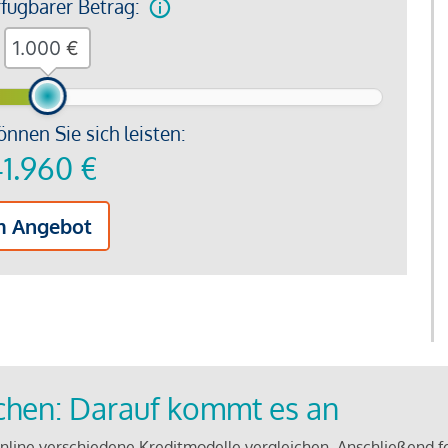
rfügbarer Betrag:
€
önnen Sie sich leisten:
1.960
€
m Angebot
ichen: Darauf kommt es an
line verschiedene Kreditmodelle vergleichen. Anschließend f