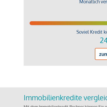
Monatlich ve
Soviel Kredit k
24
zu
Immobilienkredite vergle
Mit dem Immobilienkredit-Rechner können Sie on