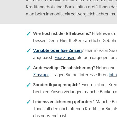
Kreditangebot einer Bank. Infina greift Ihnen da
man beim Immobilienkreditvergleich achten mu
Wie hoch ist der Effektivzins?
Effektivzins 
besser. Denn: Hier fließen sämtliche Gebü
Variable oder fixe Zinsen
?
Hier müssen Sie 
angepasst.
Fixe Zinsen
bleiben dagegen für e
Anderweitige Zinsabsicherung?
Neben einer
Zinscaps
. Fragen Sie bei Interesse Ihren
Infi
Sondertilgung möglich?
Einen Teil des Kred
bei fixen Zinsen verlangen manche Banken da
Lebensversicherung gefordert?
Manche Bank
Todesfall den noch offenen Kredit. Für Sie a
das notwendig ist.