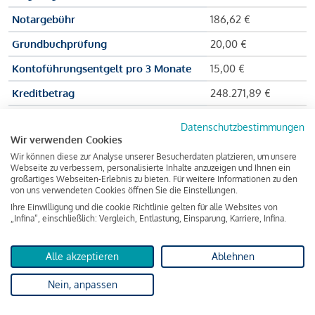
Notargebühr
186,62 €
Grundbuchprüfung
20,00 €
Kontoführungsentgelt pro 3 Monate
15,00 €
Kreditbetrag
248.271,89 €
Effektiver Jahreszinssatz
3,591 % p.a.
Datenschutzbestimmungen
Wir verwenden Cookies
Zu zahlender Gesamtbetrag
384.703,75 €
Wir können diese zur Analyse unserer Besucherdaten platzieren, um unsere
Kreditvermittler
INFINA Credit
Webseite zu verbessern, personalisierte Inhalte anzuzeigen und Ihnen ein
großartiges Webseiten-Erlebnis zu bieten. Für weitere Informationen zu den
Broker GmbH
von uns verwendeten Cookies öffnen Sie die Einstellungen.
Ihre Einwilligung und die cookie Richtlinie gelten für alle Websites von
„Infina“, einschließlich: Vergleich, Entlastung, Einsparung, Karriere, Infina.
Martina und Max Mustermann bekommen also eine Summe
von 237.000 Euro ausgezahlt, um die Wohnung zu kaufen.
Alle akzeptieren
Ablehnen
Darüber hinaus fallen aber noch einige Gebühren an (z. B. die
Nein, anpassen
Grundbucheintragungsgebühr), sodass die Bank den
Mustermanns
insgesamt einen Kreditbetrag
von 248.271,89