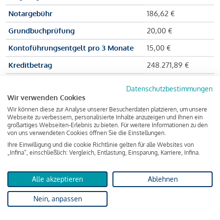
Notargebühr
186,62 €
Grundbuchprüfung
20,00 €
Kontoführungsentgelt pro 3 Monate
15,00 €
Kreditbetrag
248.271,89 €
Effektiver Jahreszinssatz
3,591 % p.a.
Datenschutzbestimmungen
Wir verwenden Cookies
Zu zahlender Gesamtbetrag
384.703,75 €
Wir können diese zur Analyse unserer Besucherdaten platzieren, um unsere
Kreditvermittler
INFINA Credit
Webseite zu verbessern, personalisierte Inhalte anzuzeigen und Ihnen ein
großartiges Webseiten-Erlebnis zu bieten. Für weitere Informationen zu den
Broker GmbH
von uns verwendeten Cookies öffnen Sie die Einstellungen.
Ihre Einwilligung und die cookie Richtlinie gelten für alle Websites von
„Infina“, einschließlich: Vergleich, Entlastung, Einsparung, Karriere, Infina.
Martina und Max Mustermann bekommen also eine Summe
von 237.000 Euro ausgezahlt, um die Wohnung zu kaufen.
Alle akzeptieren
Ablehnen
Darüber hinaus fallen aber noch einige Gebühren an (z. B. die
Nein, anpassen
Grundbucheintragungsgebühr), sodass die Bank den
Mustermanns
insgesamt einen Kreditbetrag
von 248.271,89