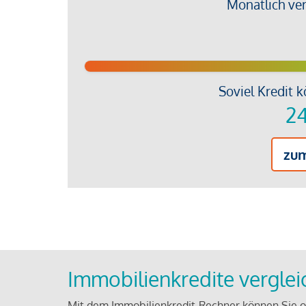
Monatlich ve
Soviel Kredit k
24
zu
Immobilienkredite vergle
Mit dem Immobilienkredit-Rechner können Sie on