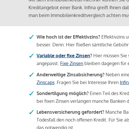
Kreditangebot einer Bank. Infina greift Ihnen da
man beim Immobilienkreditvergleich achten mu
Wie hoch ist der Effektivzins?
Effektivzins 
besser. Denn: Hier fließen sämtliche Gebü
Variable oder fixe Zinsen
?
Hier müssen Sie 
angepasst.
Fixe Zinsen
bleiben dagegen für e
Anderweitige Zinsabsicherung?
Neben einer
Zinscaps
. Fragen Sie bei Interesse Ihren
Infi
Sondertilgung möglich?
Einen Teil des Kred
bei fixen Zinsen verlangen manche Banken da
Lebensversicherung gefordert?
Manche Bank
Todesfall den noch offenen Kredit. Für Sie a
das notwendig ist.