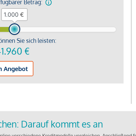
rfügbarer Betrag:
€
önnen Sie sich leisten:
1.960
€
m Angebot
ichen: Darauf kommt es an
line verschiedene Kreditmodelle vergleichen. Anschließend f