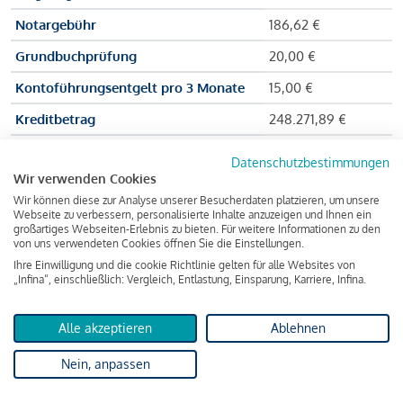
Notargebühr
186,62 €
Grundbuchprüfung
20,00 €
Kontoführungsentgelt pro 3 Monate
15,00 €
Kreditbetrag
248.271,89 €
Effektiver Jahreszinssatz
3,591 % p.a.
Datenschutzbestimmungen
Wir verwenden Cookies
Zu zahlender Gesamtbetrag
384.703,75 €
Wir können diese zur Analyse unserer Besucherdaten platzieren, um unsere
Kreditvermittler
INFINA Credit
Webseite zu verbessern, personalisierte Inhalte anzuzeigen und Ihnen ein
großartiges Webseiten-Erlebnis zu bieten. Für weitere Informationen zu den
Broker GmbH
von uns verwendeten Cookies öffnen Sie die Einstellungen.
Ihre Einwilligung und die cookie Richtlinie gelten für alle Websites von
„Infina“, einschließlich: Vergleich, Entlastung, Einsparung, Karriere, Infina.
Martina und Max Mustermann bekommen also eine Summe
von 237.000 Euro ausgezahlt, um die Wohnung zu kaufen.
Alle akzeptieren
Ablehnen
Darüber hinaus fallen aber noch einige Gebühren an (z. B. die
Nein, anpassen
Grundbucheintragungsgebühr), sodass die Bank den
Mustermanns
insgesamt einen Kreditbetrag
von 248.271,89