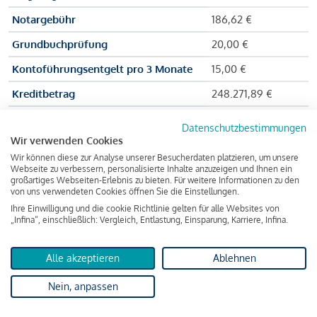
Notargebühr
186,62 €
Grundbuchprüfung
20,00 €
Kontoführungsentgelt pro 3 Monate
15,00 €
Kreditbetrag
248.271,89 €
Effektiver Jahreszinssatz
3,591 % p.a.
Datenschutzbestimmungen
Wir verwenden Cookies
Zu zahlender Gesamtbetrag
384.703,75 €
Wir können diese zur Analyse unserer Besucherdaten platzieren, um unsere
Kreditvermittler
INFINA Credit
Webseite zu verbessern, personalisierte Inhalte anzuzeigen und Ihnen ein
großartiges Webseiten-Erlebnis zu bieten. Für weitere Informationen zu den
Broker GmbH
von uns verwendeten Cookies öffnen Sie die Einstellungen.
Ihre Einwilligung und die cookie Richtlinie gelten für alle Websites von
„Infina“, einschließlich: Vergleich, Entlastung, Einsparung, Karriere, Infina.
Martina und Max Mustermann bekommen also eine Summe
von 237.000 Euro ausgezahlt, um die Wohnung zu kaufen.
Alle akzeptieren
Ablehnen
Darüber hinaus fallen aber noch einige Gebühren an (z. B. die
Nein, anpassen
Grundbucheintragungsgebühr), sodass die Bank den
Mustermanns
insgesamt einen Kreditbetrag
von 248.271,89