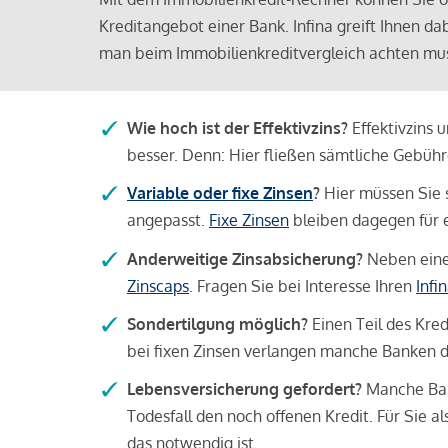
Kreditangebot einer Bank. Infina greift Ihnen da
man beim Immobilienkreditvergleich achten mu
Wie hoch ist der Effektivzins?
Effektivzins 
besser. Denn: Hier fließen sämtliche Gebü
Variable oder fixe Zinsen
?
Hier müssen Sie 
angepasst.
Fixe Zinsen
bleiben dagegen für e
Anderweitige Zinsabsicherung?
Neben einer
Zinscaps
. Fragen Sie bei Interesse Ihren
Infi
Sondertilgung möglich?
Einen Teil des Kred
bei fixen Zinsen verlangen manche Banken da
Lebensversicherung gefordert?
Manche Bank
Todesfall den noch offenen Kredit. Für Sie a
das notwendig ist.