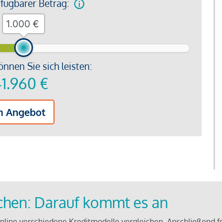
rfügbarer Betrag:
€
önnen Sie sich leisten:
1.960
€
m Angebot
ichen: Darauf kommt es an
line verschiedene Kreditmodelle vergleichen. Anschließend f