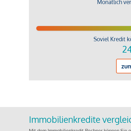
Monatlich ve
Soviel Kredit k
24
zu
Immobilienkredite vergle
Mit dem Immobilienkredit-Rechner können Sie on