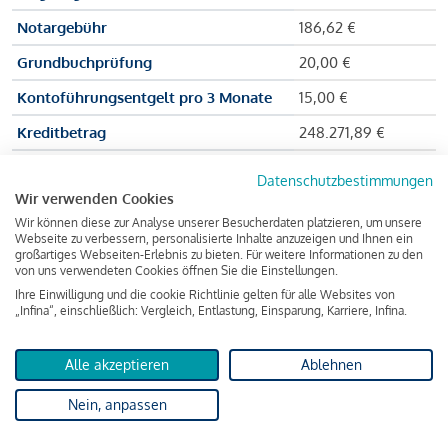
Notargebühr
186,62 €
Grundbuchprüfung
20,00 €
Kontoführungsentgelt pro 3 Monate
15,00 €
Kreditbetrag
248.271,89 €
Effektiver Jahreszinssatz
3,591 % p.a.
Datenschutzbestimmungen
Wir verwenden Cookies
Zu zahlender Gesamtbetrag
384.703,75 €
Wir können diese zur Analyse unserer Besucherdaten platzieren, um unsere
Kreditvermittler
INFINA Credit
Webseite zu verbessern, personalisierte Inhalte anzuzeigen und Ihnen ein
großartiges Webseiten-Erlebnis zu bieten. Für weitere Informationen zu den
Broker GmbH
von uns verwendeten Cookies öffnen Sie die Einstellungen.
Ihre Einwilligung und die cookie Richtlinie gelten für alle Websites von
„Infina“, einschließlich: Vergleich, Entlastung, Einsparung, Karriere, Infina.
Martina und Max Mustermann bekommen also eine Summe
von 237.000 Euro ausgezahlt, um die Wohnung zu kaufen.
Alle akzeptieren
Ablehnen
Darüber hinaus fallen aber noch einige Gebühren an (z. B. die
Nein, anpassen
Grundbucheintragungsgebühr), sodass die Bank den
Mustermanns
insgesamt einen Kreditbetrag
von 248.271,89