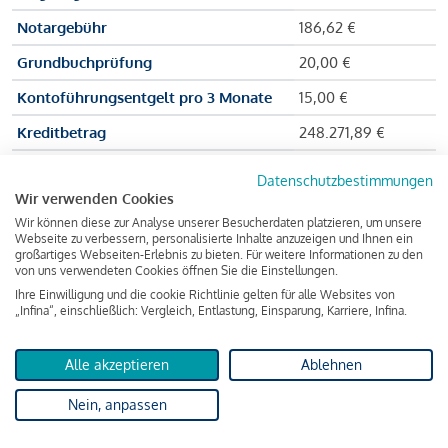
Notargebühr
186,62 €
Grundbuchprüfung
20,00 €
Kontoführungsentgelt pro 3 Monate
15,00 €
Kreditbetrag
248.271,89 €
Effektiver Jahreszinssatz
3,591 % p.a.
Datenschutzbestimmungen
Wir verwenden Cookies
Zu zahlender Gesamtbetrag
384.703,75 €
Wir können diese zur Analyse unserer Besucherdaten platzieren, um unsere
Kreditvermittler
INFINA Credit
Webseite zu verbessern, personalisierte Inhalte anzuzeigen und Ihnen ein
großartiges Webseiten-Erlebnis zu bieten. Für weitere Informationen zu den
Broker GmbH
von uns verwendeten Cookies öffnen Sie die Einstellungen.
Ihre Einwilligung und die cookie Richtlinie gelten für alle Websites von
„Infina“, einschließlich: Vergleich, Entlastung, Einsparung, Karriere, Infina.
Martina und Max Mustermann bekommen also eine Summe
von 237.000 Euro ausgezahlt, um die Wohnung zu kaufen.
Alle akzeptieren
Ablehnen
Darüber hinaus fallen aber noch einige Gebühren an (z. B. die
Nein, anpassen
Grundbucheintragungsgebühr), sodass die Bank den
Mustermanns
insgesamt einen Kreditbetrag
von 248.271,89