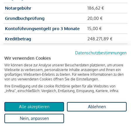
Notargebühr
186,62 €
Grundbuchprüfung
20,00 €
Kontoführungsentgelt pro 3 Monate
15,00 €
Kreditbetrag
248.271,89 €
Effektiver Jahreszinssatz
3,591 % p.a.
Datenschutzbestimmungen
Wir verwenden Cookies
Zu zahlender Gesamtbetrag
384.703,75 €
Wir können diese zur Analyse unserer Besucherdaten platzieren, um unsere
Kreditvermittler
INFINA Credit
Webseite zu verbessern, personalisierte Inhalte anzuzeigen und Ihnen ein
großartiges Webseiten-Erlebnis zu bieten. Für weitere Informationen zu den
Broker GmbH
von uns verwendeten Cookies öffnen Sie die Einstellungen.
Ihre Einwilligung und die cookie Richtlinie gelten für alle Websites von
„Infina“, einschließlich: Vergleich, Entlastung, Einsparung, Karriere, Infina.
Martina und Max Mustermann bekommen also eine Summe
von 237.000 Euro ausgezahlt, um die Wohnung zu kaufen.
Alle akzeptieren
Ablehnen
Darüber hinaus fallen aber noch einige Gebühren an (z. B. die
Nein, anpassen
Grundbucheintragungsgebühr), sodass die Bank den
Mustermanns
insgesamt einen Kreditbetrag
von 248.271,89