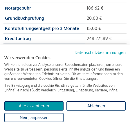
Notargebühr
186,62 €
Grundbuchprüfung
20,00 €
Kontoführungsentgelt pro 3 Monate
15,00 €
Kreditbetrag
248.271,89 €
Effektiver Jahreszinssatz
3,591 % p.a.
Datenschutzbestimmungen
Wir verwenden Cookies
Zu zahlender Gesamtbetrag
384.703,75 €
Wir können diese zur Analyse unserer Besucherdaten platzieren, um unsere
Kreditvermittler
INFINA Credit
Webseite zu verbessern, personalisierte Inhalte anzuzeigen und Ihnen ein
großartiges Webseiten-Erlebnis zu bieten. Für weitere Informationen zu den
Broker GmbH
von uns verwendeten Cookies öffnen Sie die Einstellungen.
Ihre Einwilligung und die cookie Richtlinie gelten für alle Websites von
„Infina“, einschließlich: Vergleich, Entlastung, Einsparung, Karriere, Infina.
Martina und Max Mustermann bekommen also eine Summe
von 237.000 Euro ausgezahlt, um die Wohnung zu kaufen.
Alle akzeptieren
Ablehnen
Darüber hinaus fallen aber noch einige Gebühren an (z. B. die
Nein, anpassen
Grundbucheintragungsgebühr), sodass die Bank den
Mustermanns
insgesamt einen Kreditbetrag
von 248.271,89