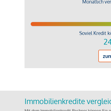
Monatlich ve
Soviel Kredit k
24
zu
Immobilienkredite vergle
Mit dem Immobilienkredit-Rechner können Sie on