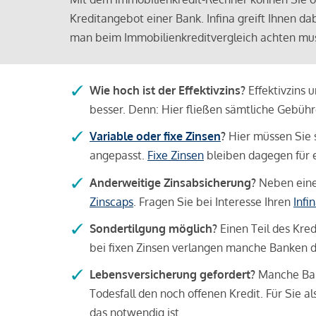
Kreditangebot einer Bank. Infina greift Ihnen da
man beim Immobilienkreditvergleich achten mu
Wie hoch ist der Effektivzins?
Effektivzins 
besser. Denn: Hier fließen sämtliche Gebü
Variable oder fixe Zinsen
?
Hier müssen Sie 
angepasst.
Fixe Zinsen
bleiben dagegen für e
Anderweitige Zinsabsicherung?
Neben einer
Zinscaps
. Fragen Sie bei Interesse Ihren
Infi
Sondertilgung möglich?
Einen Teil des Kred
bei fixen Zinsen verlangen manche Banken da
Lebensversicherung gefordert?
Manche Bank
Todesfall den noch offenen Kredit. Für Sie a
das notwendig ist.