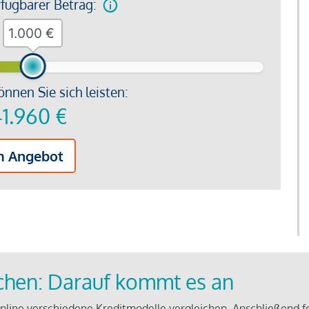
rfügbarer Betrag:
€
önnen Sie sich leisten:
1.960
€
m Angebot
ichen: Darauf kommt es an
line verschiedene Kreditmodelle vergleichen. Anschließend f